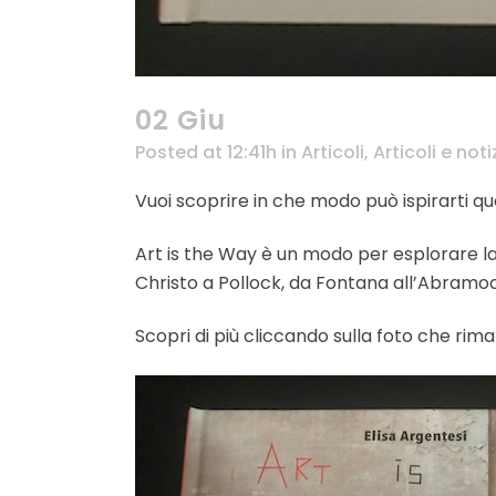
02 Giu
Posted at 12:41h
in
Articoli
,
Articoli e noti
Vuoi scoprire in che modo può ispirarti qu
Art is the Way è un modo per esplorare la 
Christo a Pollock, da Fontana all’Abramoc
Scopri di più cliccando sulla foto che ri