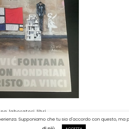
gna
,
laboratori
,
libri
esperienza. Supponiamo che tu sia d'accordo con questo, ma pu
di più
ACCETTA