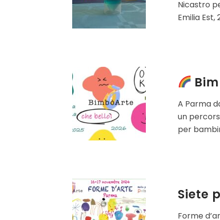
Nicastro pe
Emilia Est, 
Bimb
A Parma da
un percorso
per bambini
Siete 
Forme d’ar