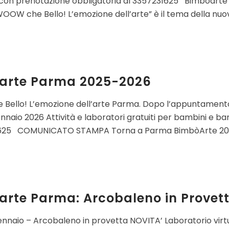
on prenotazione obbligatoria al 3357231625 Bimbòarte
WOOW che Bello! L’emozione dell’arte” è il tema della nuov
arte Parma 2025-2026
ello! L’emozione dell’arte Parma. Dopo l’appuntament
ennaio 2026 Attività e laboratori gratuiti per bambini e
625 COMUNICATO STAMPA Torna a Parma BimbòArte 2026: 
rte Parma: Arcobaleno in Provett
ennaio – Arcobaleno in provetta NOVITA’ Laboratorio virtu