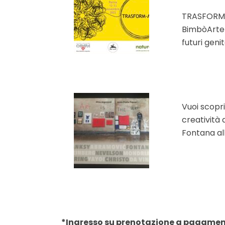
TRASFORM-A
BimbòArte 
futuri geni
Vuoi scopri
creatività 
Fontana all
*Ingresso su prenotazione a pagame