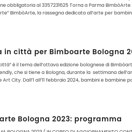
ne obbligatoria al 3357231625 Torna a Parma BimbòArte 2
te” BimbòArte, la rassegna dedicata all’arte per bambini 
 in città per Bimboarte Bologna 
città” è il tema dell’ottava edizione bolognese di Bimbòarte
iendly, che si tiene a Bologna, durante la settimana dell
e Art City. Dall’1 all’11 febbraio 2024, bambini e bambine p
arte Bologna 2023: programma
 BOLOGNA 2023 ( IN CORSO DI AGGIORNAMENTO CONTIN