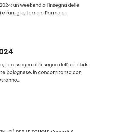
024: un weekend all’insegna delle
e famiglie, torna a Parma c...
2024
, la rassegna all’insegna dell’arte kids
’arte bolognese, in concomitanza con
otranno...
UO) PER LE SCUOLE Venerdì 3