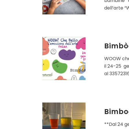
bambine c
dell’arte “
Bimbò
WOOW che B
il 24-25 g
al 3357231
Bimboa
**Dal 24 g