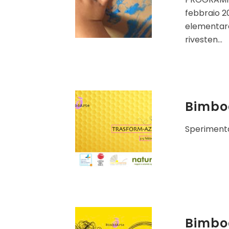
febbraio 20
elementare 
rivesten...
Bimboa
Sperimentar
Bimbo