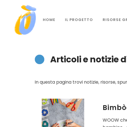
HOME
IL PROGETTO
RISORSE G
Articoli e notizie
In questa pagina trovi notizie, risorse, 
Bimbò
WOOW che B