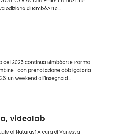
 2026. WOOW che Bello! L’emozione
a edizione di BimbòArte...
o del 2025 continua Bimbòarte Parma
 bambine con prenotazione obbligatoria
un weekend all’insegna d...
a, videolab
ale al Naturasì A cura di Vanessa