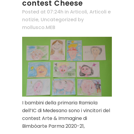
contest Cheese
Posted at 07:24h
in
Articoli
,
Articoli e
notizie
,
Uncategorized
by
mollusco.MEB
I bambini della primaria Ramiola
dell’IC di Medesano sono i vincitori del
contest Arte & Immagine di
Bimbòarte Parma 2020-21,