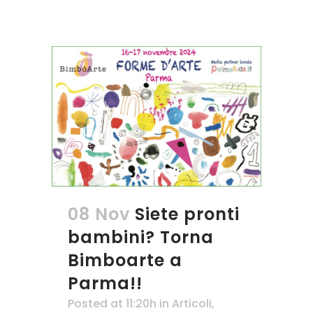
08 Nov
Siete pronti
bambini? Torna
Bimboarte a
Parma!!
Posted at 11:20h
in
Articoli
,