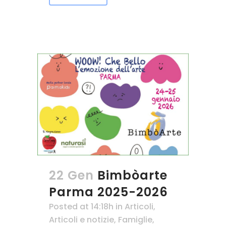
22 Gen
Bimbòarte
Parma 2025-2026
Posted at 14:18h
in
Articoli
,
Articoli e notizie
,
Famiglie
,