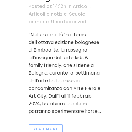
Posted at 14:12h
in
Articoli
,
Articoli e notizie
,
Scuole
primarie
,
Uncategorized
“Natura in città” è il tema
dell’ottava edizione bolognese
di Bimbòarte, la rassegna
all’insegna dell’arte kids &
family friendly, che si tiene a
Bologna, durante la settimana
dell’arte bolognese, in
concomitanza con Arte Fiera e
Art City. Dall’1 all’11 febbraio
2024, bambini e bambine
potranno sperimentare l’arte,...
READ MORE