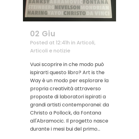
02 Giu
Posted at 12:41h
in
Articoli
,
Articoli e notizie
Vuoi scoprire in che modo può
ispirarti questo libro? Art is the
Way è un modo per esplorare la
propria creatività attraverso
proposte di laboratori ispirati a
grandi artisti contemporanei: da
Christo a Pollock, da Fontana
all'Abramocic. Il progetto nasce
durante i mesi bui del primo...