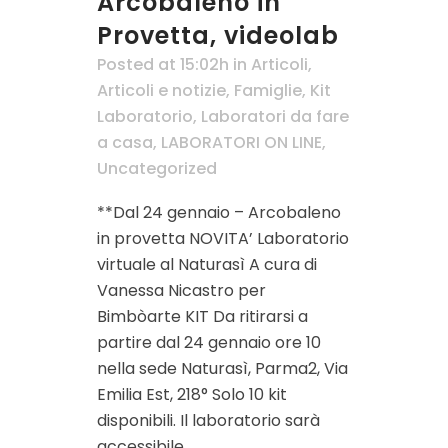
Arcobaleno in
Provetta, videolab
Posted at 15:02h
in
Articoli
,
Articoli e notizie
,
Famiglie
,
Kit
Laboratorio
,
Laboratori da fare
a casa
,
LABORATORI ON LINE
,
Uncategorized
**Dal 24 gennaio – Arcobaleno
in provetta NOVITA’ Laboratorio
virtuale al Naturasì A cura di
Vanessa Nicastro per
Bimbòarte KIT Da ritirarsi a
partire dal 24 gennaio ore 10
nella sede Naturasì, Parma2, Via
Emilia Est, 218° Solo 10 kit
disponibili. Il laboratorio sarà
accessibile...