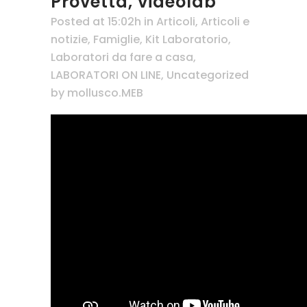
Provetta, videolab
Posted at 15:02h
in
Articoli
,
Articoli e
notizie
,
Famiglie
,
Kit Laboratorio
,
Laboratori da fare a casa
,
LABORATORI ON LINE
,
Uncategorized
by
mollusco.MEB