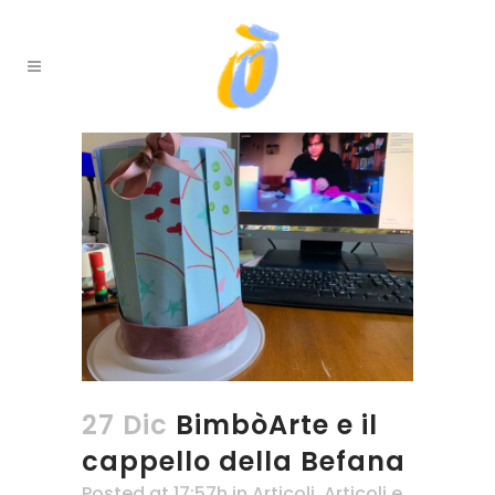
27 Dic
BimbòArte e il
cappello della Befana
Posted at 17:57h
in
Articoli
,
Articoli e