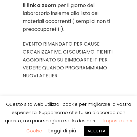
il link a zoom
per il giorno del
laboratorio insieme alla lista dei
materiali occorrenti ( semplici non ti
preoccupare!!!!).
EVENTO RIMANDATO PER CAUSE
ORGANIZZATIVE. CI SCUSIAMO. TIENITI
AGGIORNATO SU BIMBOARTE.IT PER
VEDERE QUANDO PROGRAMMIAMO
NUOVI ATELIER.
attività
,
bambini
,
bimbòarte
,
Tags:
Questo sito web utilizza i cookie per migliorare la vostra
didattica on line
,
laboratori
,
on
esperienza. Supponiamo che tu sia d'accordo con
line
,
zoom
questo, ma puoi scegliere se lo desideri.
Impostazioni
Cookie
Leggi di più
ACCETTA
BimbòArte