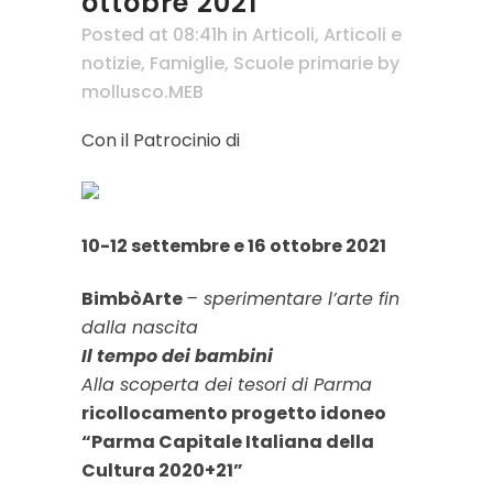
ottobre 2021
Posted at 08:41h
in
Articoli
,
Articoli e
notizie
,
Famiglie
,
Scuole primarie
by
mollusco.MEB
Con il Patrocinio di
10-12 settembre e 16 ottobre 2021
BimbòArte
– sperimentare l’arte fin
dalla nascita
Il tempo dei bambini
Alla scoperta dei tesori di Parma
ricollocamento progetto idoneo
“
Parma Capitale Italiana della
Cultura 2020+21”