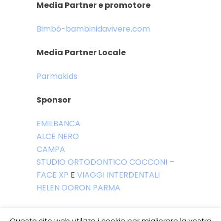
Media Partner e promotore
Bimbò-bambinidavivere.com
Media Partner Locale
Parmakids
Sponsor
EMILBANCA
ALCE NERO
CAMPA
STUDIO ORTODONTICO COCCONI –
FACE XP
E
VIAGGI INTERDENTALI
HELEN DORON PARMA
bambini
,
bimbòarte
,
Tags:
Questo sito web utilizza i cookie per migliorare la vostra