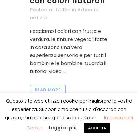
con colori naturali
Posted at 17:03h
in
Articoli e
notizie
Facciamo i colori con frutta e
verdura. le tinture vegetali fatte
in casa sono una vera
esperienza sensoriale per tutti i
bambini e le bambine. Guarda il
tutorial video....
READ MORE
Questo sito web utilizza i cookie per migliorare la vostra
esperienza. Supponiamo che tu sia d'accordo con
questo, ma puoi scegliere se lo desideri.
Impostazioni
Cookie
Leggi di più
ACCETTA
BimbòArte