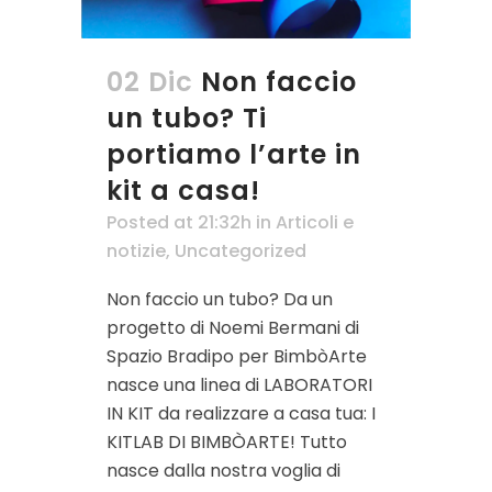
02 Dic
Non faccio
un tubo? Ti
portiamo l’arte in
kit a casa!
Posted at 21:32h
in
Articoli e
notizie
,
Uncategorized
Non faccio un tubo? Da un
progetto di Noemi Bermani di
Spazio Bradipo per BimbòArte
nasce una linea di LABORATORI
IN KIT da realizzare a casa tua: I
KITLAB DI BIMBÒARTE! Tutto
nasce dalla nostra voglia di