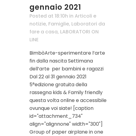
gennaio 2021
Posted at 18:10h
in
Articoli e
notizie
,
Famiglie
,
Laboratori da
fare a casa
,
LABORATORI ON
LINE
BimbòArte-sperimentare l’arte
fin dalla nascita Settimana
dell’arte per bambini e ragazzi
Dal 22 al 31 gennaio 2021
5°edizione gratuita della
rassegna kids & Family friendly
questa volta online e accessibile
ovunque voi siate! [caption
id="attachment_734"
align="alignnone" width="300"]
Group of paper airplane in one