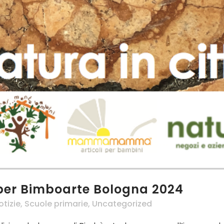
 per Bimboarte Bologna 2024
otizie
,
Scuole primarie
,
Uncategorized