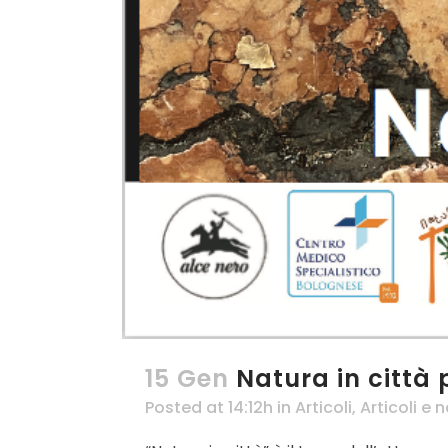
15 Gen
Natura in città
Posted at 14:12h
in
Articoli
,
Articoli e n